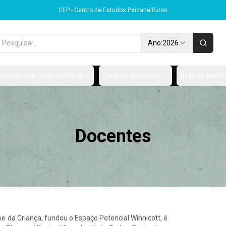
CEP - Centro de Estudos Psicanalíticos
Ano:
2026
Permanente - Prática Clínica
Cursos e Atividades
Rede de Atendim
Docentes
e da Criança, fundou o Espaço Potencial Winnicott, é