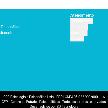
Atendimento
o
Comunicação
Psicanálise
Financeiro
dimento
Secretaria
Suporte
CEP Psicologia e Psicanálise Ltda - EPP | CNPJ 05.022.993/0001-16
CEP - Centro de Estudos Psicanalíticos | Todos os direitos reservados.
Desenvolvido por SD Tecnologia