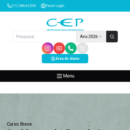
(11) 3864-2330
Fazer Login
Ano:
2026
Área do Aluno
Menu
Curso Breve