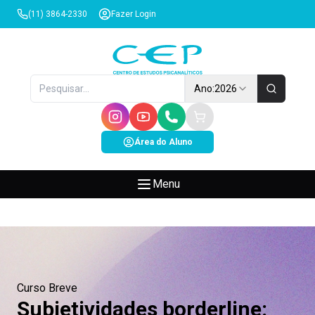
(11) 3864-2330
Fazer Login
Ano:
2026
Área do Aluno
Menu
Curso Breve
Subjetividades borderline: