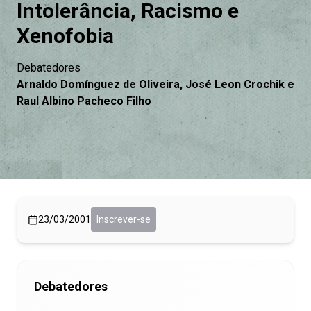
Intolerância, Racismo e
Xenofobia
Debatedores
Arnaldo Domínguez de Oliveira, José Leon Crochik e
Raul Albino Pacheco Filho
23/03/2001
Inscrever-se
Debatedores