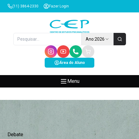
(11) 3864-2330
Fazer Login
Ano:
2026
Área do Aluno
Menu
Debate