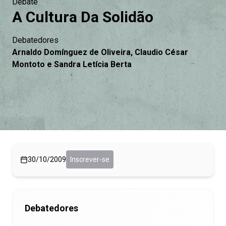
Debate
A Cultura Da Solidão
Debatedores
Arnaldo Domínguez de Oliveira, Claudio César
Montoto e Sandra Letícia Berta
30/10/2009
Inscrever-se
Debatedores