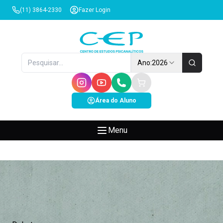
(11) 3864-2330
Fazer Login
Ano:
2026
Área do Aluno
Menu