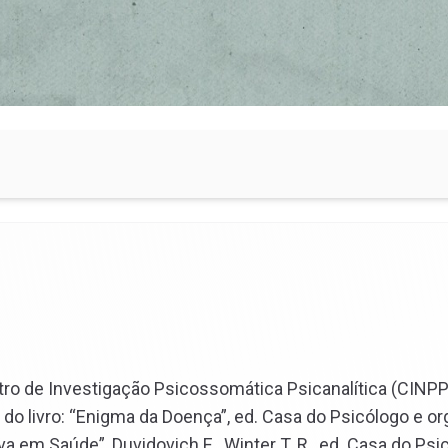
ntro de Investigação Psicossomática Psicanalítica (CINPP
do livro: “Enigma da Doença”, ed. Casa do Psicólogo e o
 em Saúde”, Duvidovich E., Winter T. R., ed. Casa do Psi