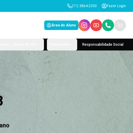
(11) 3864-2330
Fazer Login
Área do Aluno
ento - Clínica do CEP
Publicações
Responsabilidade Social
8
iano