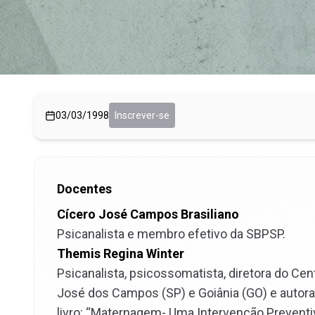
03/03/1998
Inscrever-se
Docentes
Cícero José Campos Brasiliano
Psicanalista e membro efetivo da SBPSP.
Themis Regina Winter
Psicanalista, psicossomatista, diretora do Ce
José dos Campos (SP) e Goiânia (GO) e autora 
livro: “Maternagem- Uma Intervenção Preventiva