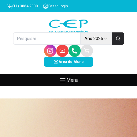
(11) 3864-2330
Fazer Login
Ano:
2026
Área do Aluno
Menu