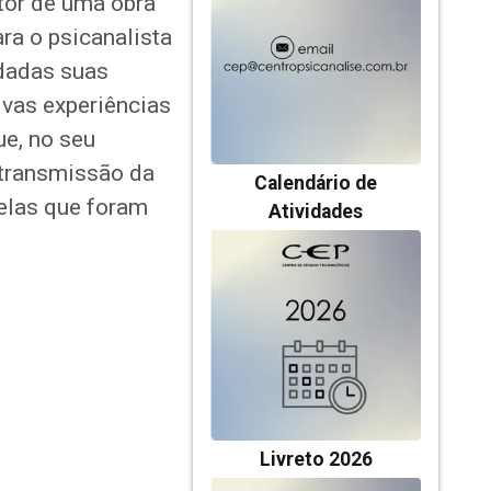
utor de uma obra
ra o psicanalista
rdadas suas
ivas experiências
ue, no seu
a transmissão da
Calendário de
uelas que foram
Atividades
Livreto 2026