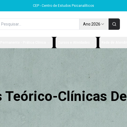
CEP - Centro de Estudos Psicanalíticos
Ano:
2026
Permanente - Prática Clínica
Cursos e Atividades
Rede de Atendim
 Teórico-Clínicas D