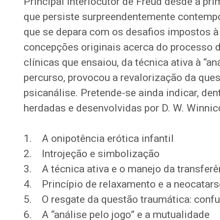
Principal interlocutor de Freud desde a pr
que persiste surpreendentemente contempo
que se depara com os desafios impostos à 
concepções originais acerca do processo d
clínicas que ensaiou, da técnica ativa à “an
percurso, provocou a revalorização da quest
psicanálise. Pretende-se ainda indicar, den
herdadas e desenvolvidas por D. W. Winnico
1. A onipotência erótica infantil
2. Introjeção e simbolização
3. A técnica ativa e o manejo da transferê
4. Princípio de relaxamento e a neocatars
5. O resgate da questão traumática: confu
6. A “análise pelo jogo” e a mutualidade