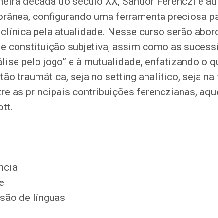
imeira década do século XX, Sándor Ferenczi é a
rânea, configurando uma ferramenta preciosa pa
clínica pela atualidade. Nesse curso serão abo
e constituição subjetiva, assim como as sucess
álise pelo jogo” e à mutualidade, enfatizando o q
ão traumática, seja no setting analítico, seja n
tre as principais contribuições ferenczianas, aq
tt.
ncia
e
são de línguas