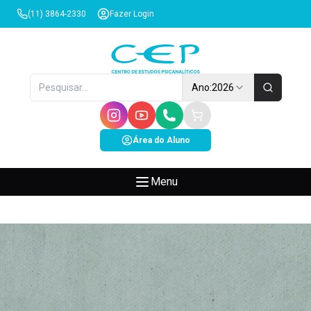
(11) 3864-2330
Fazer Login
Ano:
2026
Área do Aluno
Menu