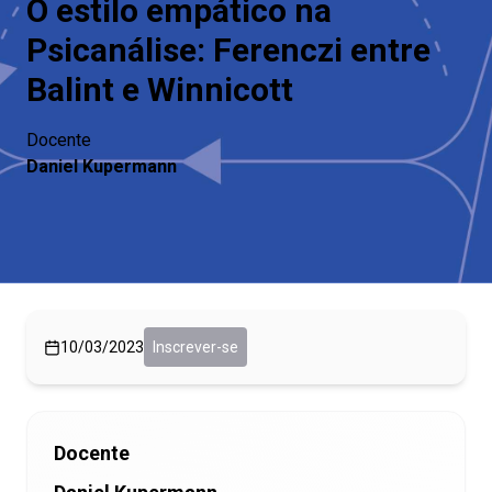
O estilo empático na
Psicanálise: Ferenczi entre
Balint e Winnicott
Docente
Daniel Kupermann
10/03/2023
Inscrever-se
Docente