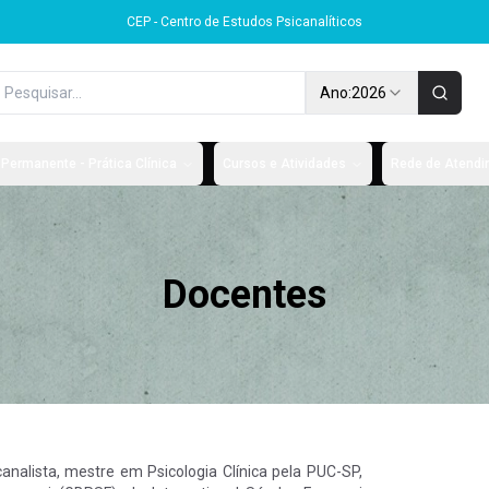
CEP - Centro de Estudos Psicanalíticos
Ano:
2026
Permanente - Prática Clínica
Cursos e Atividades
Rede de Atendim
Docentes
canalista, mestre em Psicologia Clínica pela PUC-SP,