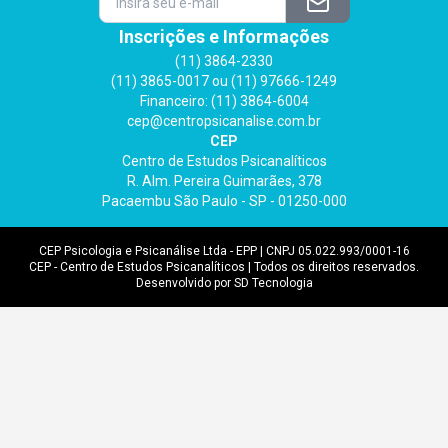
Inscrições e Informações
(11) 3864-2330
(11) 3865-0017 ou (11) 97666-1249
Financeiro: (11) 3864-6004
cep@centropsicanalise.com.br
CEP
Centro de Estudos Psicanalíticos
R. Alm. Pereira Guimarães, 378
Pacaembu São Paulo - SP - 01250-000
CEP Psicologia e Psicanálise Ltda - EPP | CNPJ 05.022.993/0001-16
CEP - Centro de Estudos Psicanalíticos | Todos os direitos reservados.
Desenvolvido por SD Tecnologia